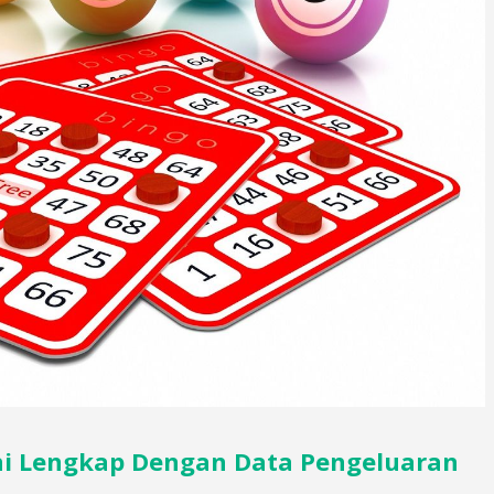
Ini Lengkap Dengan Data Pengeluaran