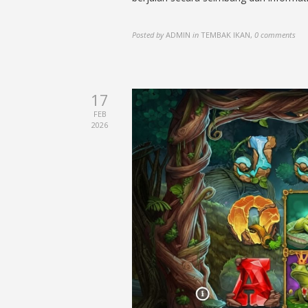
Posted by
ADMIN
in
TEMBAK IKAN
,
0 comments
17
FEB
2026