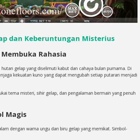
lap dan Keberuntungan Misterius
 Membuka Rahasia
utan gelap yang diselimuti kabut dan cahaya bulan purnama. Di
menjaga kekuatan kuno yang dapat mengubah setiap putaran menjadi
ukai tema misteri, sihir gelap, dan pengalaman bermain yang penuh
ol Magis
alam dengan warna ungu dan biru gelap yang memikat. Simbol-