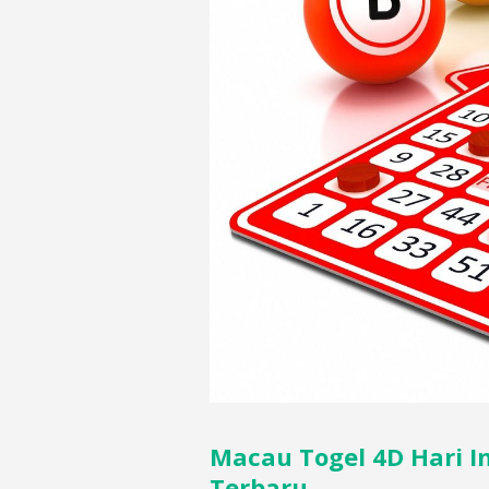
Macau Togel 4D Hari 
Terbaru