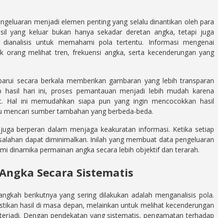
geluaran menjadi elemen penting yang selalu dinantikan oleh para
il yang keluar bukan hanya sekadar deretan angka, tetapi juga
t dianalisis untuk memahami pola tertentu. Informasi mengenai
 orang melihat tren, frekuensi angka, serta kecenderungan yang
barui secara berkala memberikan gambaran yang lebih transparan
p hasil hari ini, proses pemantauan menjadi lebih mudah karena
ut. Hal ini memudahkan siapa pun yang ingin mencocokkan hasil
lu mencari sumber tambahan yang berbeda-beda.
i juga berperan dalam menjaga keakuratan informasi. Ketika setiap
 kesalahan dapat diminimalkan. Inilah yang membuat data pengeluaran
 dinamika permainan angka secara lebih objektif dan terarah.
 Angka Secara Sistematis
angkah berikutnya yang sering dilakukan adalah menganalisis pola.
astikan hasil di masa depan, melainkan untuk melihat kecenderungan
 terjadi. Dengan pendekatan yang sistematis, pengamatan terhadap