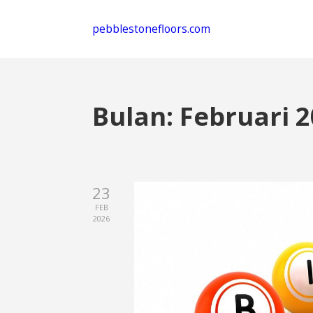
pebblestonefloors.com
Bulan:
Februari 
23
FEB
2026