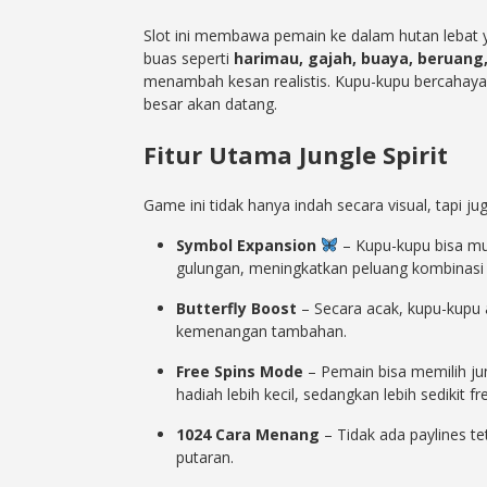
Slot ini membawa pemain ke dalam hutan lebat 
buas seperti
harimau, gajah, buaya, beruang
menambah kesan realistis. Kupu-kupu bercahaya
besar akan datang.
Fitur Utama Jungle Spirit
Game ini tidak hanya indah secara visual, tapi ju
Symbol Expansion
– Kupu-kupu bisa m
gulungan, meningkatkan peluang kombinasi 
Butterfly Boost
– Secara acak, kupu-kupu
kemenangan tambahan.
Free Spins Mode
– Pemain bisa memilih juml
hadiah lebih kecil, sedangkan lebih sedikit
1024 Cara Menang
– Tidak ada paylines t
putaran.