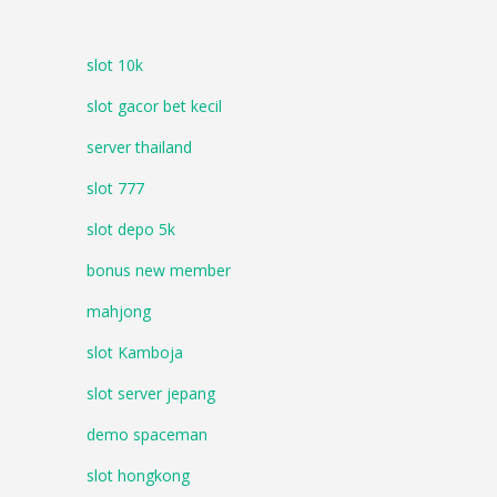
slot 10k
slot gacor bet kecil
server thailand
slot 777
slot depo 5k
bonus new member
mahjong
slot Kamboja
slot server jepang
demo spaceman
slot hongkong