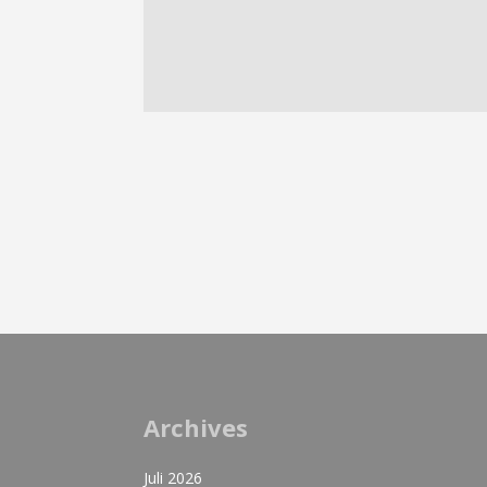
Archives
Juli 2026