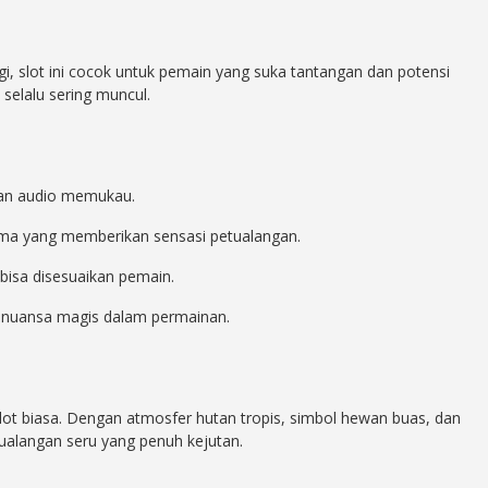
ggi, slot ini cocok untuk pemain yang suka tantangan dan potensi
selalu sering muncul.
dan audio memukau.
ma yang memberikan sensasi petualangan.
g bisa disesuaikan pemain.
nuansa magis dalam permainan.
ot biasa. Dengan atmosfer hutan tropis, simbol hewan buas, dan
tualangan seru yang penuh kejutan.