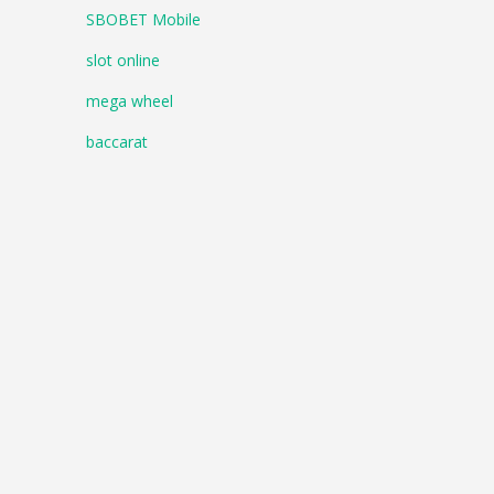
SBOBET Mobile
slot online
mega wheel
baccarat