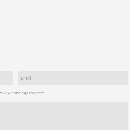
ntuk komentar saya berikutnya.