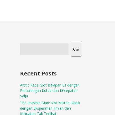
Cari
Recent Posts
Arctic Race: Slot Balapan Es dengan
Petualangan Kutub dan Kecepatan
Salju
The Invisible Man: Slot Misteri Klasik
dengan Eksperimen Ilmiah dan
Kekuatan Tak Terlihat