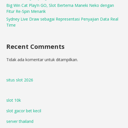
Big Win Cat Play’n GO, Slot Bertema Maneki Neko dengan
Fitur Re-Spin Menarik
Sydney Live Draw sebagai Representasi Penyajian Data Real
Time
Recent Comments
Tidak ada komentar untuk ditampilkan.
situs slot 2026
slot 10k
slot gacor bet kecil
server thailand