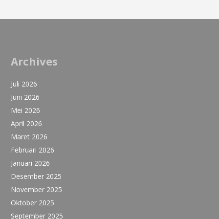
Archives
Juli 2026
Juni 2026
Mei 2026
April 2026
Maret 2026
Februari 2026
Januari 2026
Desember 2025
November 2025
Oktober 2025
September 2025