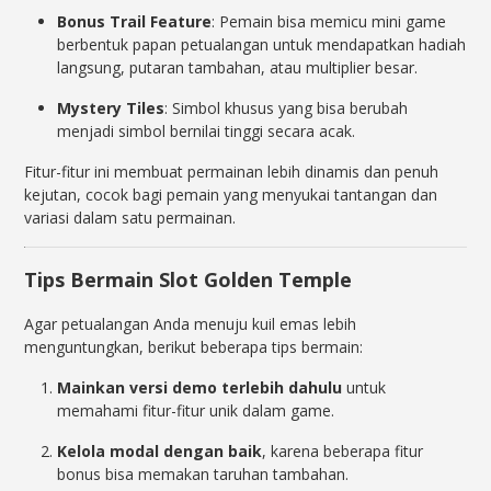
Bonus Trail Feature
: Pemain bisa memicu mini game
berbentuk papan petualangan untuk mendapatkan hadiah
langsung, putaran tambahan, atau multiplier besar.
Mystery Tiles
: Simbol khusus yang bisa berubah
menjadi simbol bernilai tinggi secara acak.
Fitur-fitur ini membuat permainan lebih dinamis dan penuh
kejutan, cocok bagi pemain yang menyukai tantangan dan
variasi dalam satu permainan.
Tips Bermain Slot Golden Temple
Agar petualangan Anda menuju kuil emas lebih
menguntungkan, berikut beberapa tips bermain:
Mainkan versi demo terlebih dahulu
untuk
memahami fitur-fitur unik dalam game.
Kelola modal dengan baik
, karena beberapa fitur
bonus bisa memakan taruhan tambahan.